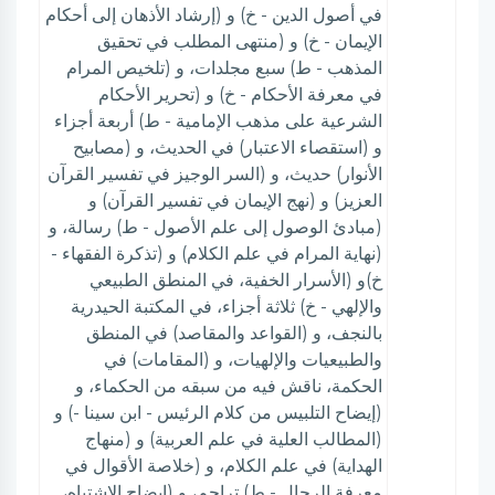
في أصول الدين - خ) و (إرشاد الأذهان إلى أحكام
الإيمان - خ) و (منتهى المطلب في تحقيق
المذهب - ط) سبع مجلدات، و (تلخيص المرام
في معرفة الأحكام - خ) و (تحرير الأحكام
الشرعية على مذهب الإمامية - ط) أربعة أجزاء
و (استقصاء الاعتبار) في الحديث، و (مصابيح
الأنوار) حديث، و (السر الوجيز في تفسير القرآن
العزيز) و (نهج الإيمان في تفسير القرآن) و
(مبادئ الوصول إلى علم الأصول - ط) رسالة، و
(نهاية المرام في علم الكلام) و (تذكرة الفقهاء -
خ)و (الأسرار الخفية، في المنطق الطبيعي
والإلهي - خ) ثلاثة أجزاء، في المكتبة الحيدرية
بالنجف، و (القواعد والمقاصد) في المنطق
والطبيعيات والإلهيات، و (المقامات) في
الحكمة، ناقش فيه من سبقه من الحكماء، و
(إيضاح التلبيس من كلام الرئيس - ابن سينا -) و
(المطالب العلية في علم العربية) و (منهاج
الهداية) في علم الكلام، و (خلاصة الأقوال في
معرفة الرجال - ط) تراجم، و (إيضاح الاشتباه،