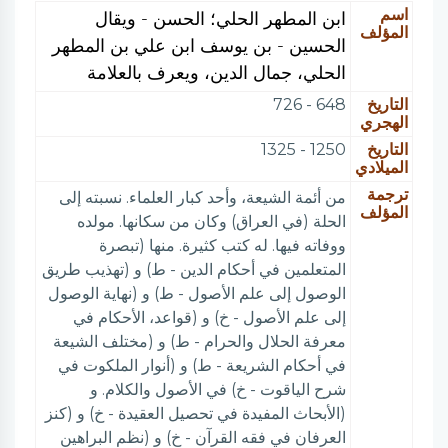
اسم
ابن المطهر الحلي؛ الحسن - ويقال
المؤلف
الحسين - بن يوسف ابن علي بن المطهر
الحلي، جمال الدين، ويعرف بالعلامة
التاريخ
648 - 726
الهجري
التاريخ
1250 - 1325
الميلادي
ترجمة
من أئمة الشيعة، وأحد كبار العلماء. نسبته إلى
المؤلف
الحلة (في العراق) وكان من سكانها. مولده
ووفاته فيها. له كتب كثيرة. منها (تبصرة
المتعلمين في أحكام الدين - ط) و (تهذيب طريق
الوصول إلى علم الأصول - ط) و (نهاية الوصول
إلى علم الأصول - خ) و (قواعد، الأحكام في
معرفة الحلال والحرام - ط) و (مختلف الشيعة
في أحكام الشريعة - ط) و (أنوار الملكوت في
شرح الياقوت - خ) في الأصول والكلام. و
(الأبحاث المفيدة في تحصيل العقيدة - خ) و (كنز
العرفان في فقه القرآن - خ) و (نظم البراهين