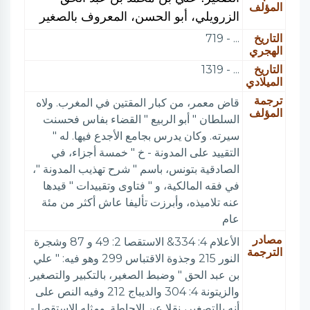
المؤلف
الزرويلي، أبو الحسن، المعروف بالصغير
التاريخ
... - 719
الهجري
التاريخ
... - 1319
الميلادي
ترجمة
قاض معمر، من كبار المقتين في المغرب. ولاه
المؤلف
السلطان " أبو الربيع " القضاء بفاس فحسنت
سيرته. وكان يدرس بجامع الأجدع فيها. له "
التقييد على المدونة - خ " خمسة أجزاء، في
الصادقية بتونس، باسم " شرح تهذيب المدونة "،
في فقه المالكية، و " فتاوى وتقييدات " قيدها
عنه تلاميذه، وأبرزت تأليفا عاش أكثر من مئة
عام
مصادر
الأعلام 4: 334& الاستقصا 2: 49 و 87 وشجرة
الترجمة
النور 215 وجذوة الاقتباس 299 وهو فيه: " علي
بن عبد الحق " وضبط الصغير، بالتكبير والتصغير.
والزيتونة 4: 304 والديباج 212 وفيه النص على
أنه بالتصغير، نقلا عن الاحاطة. ومثله الاستقصا -