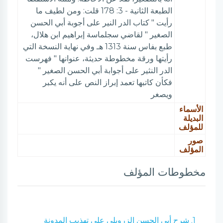
الطبعة الثانية - 3: 178 قلت: ومن لطيف ما
رأيت " كتاب الدر النير على أجوبة أبي الحسن
الصغير " لقاضي سجلماسة إبراهيم ابن هلال،
طبع بفاس سنة 1313 هـ وفي نهاية النسخة التي
رأيتها ورقة مخطوطة حديثة، عنوانها " فهرست
الدر النثير على أجوابة أبي الحسن الصغير "
فكأن كاتبها تعمد إبراز النص على أنه يكبر
ويصغر
الأسماء
البديلة
للمؤلف
صور
المؤلف
مخطوطات المؤلف
1. شرح أبي الحسن الزرويلي على تهذيب المدونة