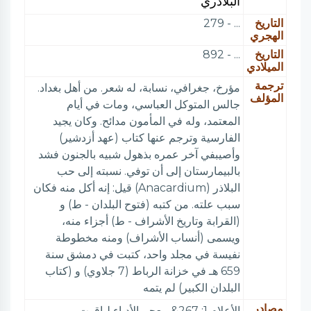
البلاذري
التاريخ
... - 279
الهجري
التاريخ
... - 892
الميلادي
ترجمة
مؤرخ، جغرافي، نسابة، له شعر. من أهل بغداد.
المؤلف
جالس المتوكل العباسي، ومات في أيام
المعتمد، وله في المأمون مدائح. وكان يجيد
الفارسية وترجم عنها كتاب (عهد أزدشير)
وأصيبفي آخر عمره بذهول شبيه بالجنون فشد
بالبيمارستان إلى أن توفي. نسبته إلى حب
البلاذر (Anacardium) قيل: إنه أكل منه فكان
سبب علته. من كتبه (فتوح البلدان - ط) و
(القرابة وتاريخ الأشراف - ط) أجزاء منه،
ويسمى (أنساب الأشراف) ومنه مخطوطة
نفيسة في مجلد واحد، كتبت في دمشق سنة
659 هـ في خزانة الرباط (7 جلاوي) و (كتاب
البلدان الكبير) لم يتمه
مصادر
الأعلام 1: 267& معجم الأدباء لياقوت.