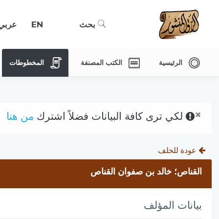
بحث
EN
عربي
الرئيسية
الكتب المصنفة
المخطوطات
×
لكي ترى كافة البيانات فضلاً اشترك
من هنا
عودة للخلف
القناص؛ خالد بن صفوان القناص
بيانات المؤلف