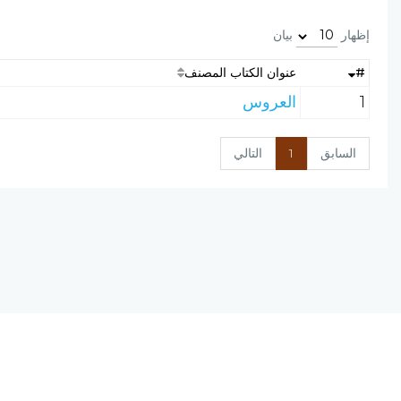
إظهار
بيان
#
عنوان الكتاب المصنف
1
العروس
السابق
1
التالي
نسخة الإصدار المرشحة، المحدودة v0.9
يحتوي مشروع (الرق المنشور) على مجموعة من البرامج المتكاملة ؛ تعمل على
(الانترنت) ؛ لتجمع بين أصول علم الفهرسة وبين تقنيات الحاسب الآلي الحديثة.