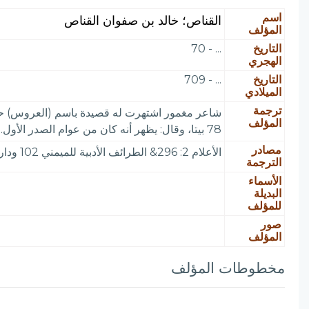
اسم
القناص؛ خالد بن صفوان القناص
المؤلف
التاريخ
... - 70
الهجري
التاريخ
... - 709
الميلادي
ترجمة
شاعر مغمور اشتهرت له قصيدة باسم (العروس) حتى
المؤلف
78 بيتا، وقال: يظهر أنه كان من عوام الصدر الأول. ووصف (عروسه) هذه بأنها في (المباذل)! وفيها مفردات يعوزها التعمق في النحو واللغة والعروض
مصادر
الأعلام 2: 296& الطرائف الأدبية للميمني 102 ودار الكتب: القسم الأول من فهرس آداب اللغة العربية 4: 64 ضمن مجموعة. بروكلمان 1 / 291
الترجمة
الأسماء
البديلة
للمؤلف
صور
المؤلف
مخطوطات المؤلف