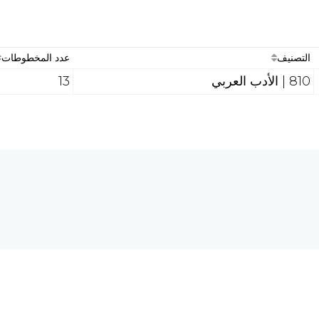
التصنيف
عدد المخطوطات
810 | الأدب العربي
13
هل تحتاج إلى مساع
 الحاسبات والشبكة العالمية
req.com