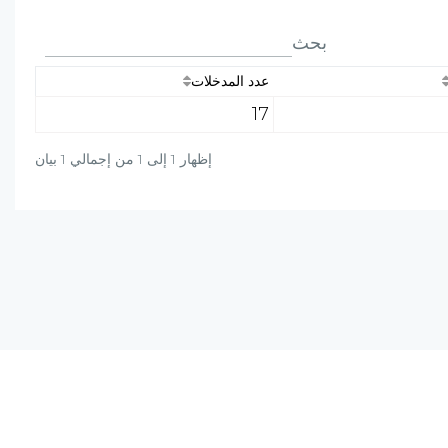
بحث
عدد المدخلات
17
إظهار 1 إلى 1 من إجمالي 1 بيان
دة؟ راسلنا على البريد الالكتروني أو برسالة واتساب
+20-106-451-0027
info@al