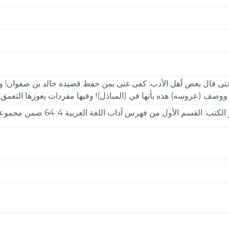
 قال بعض أهل الأدب: كفى غنى بمن حفظ قصيدة خالد بن صفوان! وهي ع