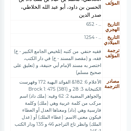
المؤلف
الحسن بن داود، أبو عبد الله الخلاطي،
صدر الدين
التاريخ
... - 652
الهجري
التاريخ
... - 1254
الميلادي
ترجمة
فقيه حنفي. من كتبه (تلخيص الجامع الكبير - خ)
المؤلف
فقه، و (مقصد المسند - خ) في دار الكتب،
اختصر به مسند الإمام أبي حنيفة، و (تعليق على
صحيح مسلم)
مصادر
الأعلام 6: 182& الفوائد البهية 172 وفهرست
الترجمة
الكتبخانة 3: 28 و Brock 1: 475 (381)
والجواهر المضية 2: 62 وفيه: (ملك داد) اسم
مركب من كلمة عربية وهي (ملك) وكلمة
فارسية وهي (داد) ومعناها العدل أو العطاء
فيكون معنى الاسم: (عطاء الملك) أو (عدل
الملك) وانظر تاج التراجم 46 و 135 ودار الكتب