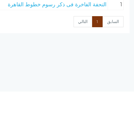
1
التحفة الفاخرة فى ذكر رسوم خطوط القاهرة
السابق
1
التالي
نسخة الإصدار المرشحة، المحدودة v0.9
يحتوي مشروع (الرق المنشور) على مجموعة من البرامج المتكاملة ؛ تعمل على
(الانترنت) ؛ لتجمع بين أصول علم الفهرسة وبين تقنيات الحاسب الآلي الحديثة.