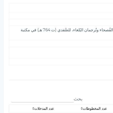
دوادار السلطان الأشرف قانصوه الغوري الذي عاش في (850 - 922) (1446 - 1516)، وله رسم مطالعة على ديوان الفُصحاء وتُرجمان البُلغاء، للصَّفدي (ت 764 هـ) في مكتبة
بحث
عدد المخطوطات
عدد المدخلات