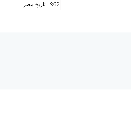
962 | تاريخ مصر
هل تحتاج إلى مساع
 الحاسبات والشبكة العالمية
req.com
©2026 الرق المنشور، جميع الحقوق محفوظة