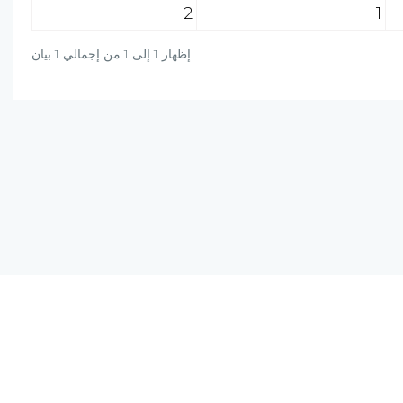
2
1
إظهار 1 إلى 1 من إجمالي 1 بيان
دة؟ راسلنا على البريد الالكتروني أو برسالة واتساب
+20-106-451-0027
info@al