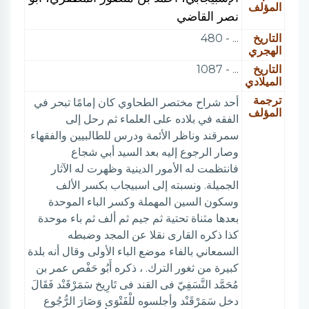
المؤلف
نصر القاضي
التاريخ
... - 480
الهجري
التاريخ
... - 1087
الميلادي
ترجمة
أحد شراح مختصر الطحاوي كان إمامًا تبحر في
المؤلف
الفقه في بلاده على العلماء ثم رحل إلى
سمرقند وناظر الأئمة ودرس للطالبيين والفقهاء
وصار الرجوع إليه بعد السيد أبي شجاع
فانتظمت له الأمور الدينية وظهرت له الآثار
الجميلة. ونسبته إلى اسبيجاب بكسر الألف
وسكون السين المهملة وكسر الباء الموحدة
بعدها مثناة تحتية ثم جيم ثم ألف ثم باء موحدة
كذا ذكره القارى نقلا عن المجد وضبطه
السمعاني بالفاء موضع الباء الأولى وقال أنه بلدة
كبيرة من ثغور الترك. ، ذكره أَبُو حَفْص عمر بن
مُحَمَّد النَّسَفِيّ فى القند فى تَارِيخ سَمَرْقَنْد فَقَالَ
دخل سَمَرْقَنْد وأجلسوه للْفَتْوَى وَصَارَ الرُّجُوع