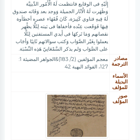
إِلَيْهِ فى الوقايع فانتظمت لَهُ الْأُمُور الدِّينِيَّة
وَظَهَرت لَهُ الْآثَار الجميلة وَوجد بعد وَفَاته صندوق
لَهُ فِيهِ فتاوي كَثِيرَة، كَانَ فُقَهَاء عصره أخطأوة
فِيهَا فَوَقَعت عِنْده فأخفاها فى بَيته لِئَلَّا يظْهر
نقصانهم وَمَا تَركهَا فى أَيدي المستفتين لِئَلَّا
يعملوا بِغَيْر الصَّوَاب وَكتب سوالاتهم ثَانِيًا وَأجَاب
على الصَّوَاب وَلم يذكر السَّمْعَانِيّ هَذِه النِّسْبَة.
مصادر
معجم المؤلفين (2/ 183)&الجواهر المضيئة 1:
الترجمة
127، الفوائد البهية 42
الأسماء
البديلة
للمؤلف
صور
المؤلف