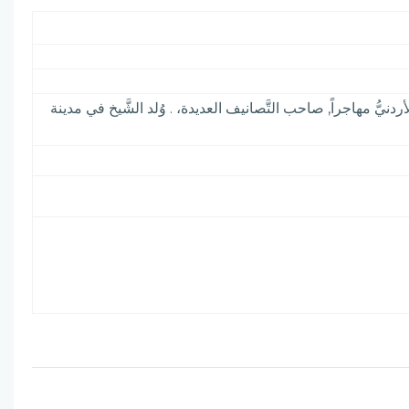
ً، الأردنيُّ مهاجراً, صاحب التَّصانيف العديدة، . وُلد الشَّيخ في مدينة