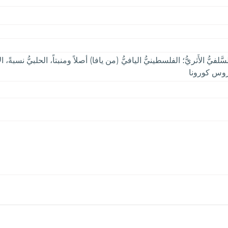
لسَّلفيُّ الأَثريُّ؛ الفلسطينيُّ اليافيُّ (من يافا) أصلاً ومنبتاً، الحلبيُّ نسبة
يروس كورونا