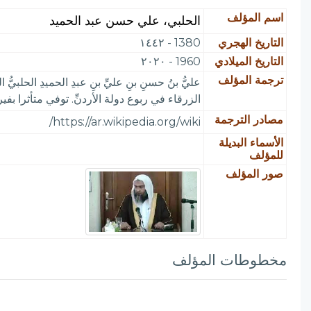
اسم المؤلف
الحلبي، علي حسن عبد الحميد
التاريخ الهجري
1380 - ١٤٤٢
التاريخ الميلادي
1960 - ٢٠٢٠
ترجمة المؤلف
عليُّ بنُ حسنِ بنِ عليِّ بنِ عبدِ الحميدِ الحلبيُّ ا
الزرقاء في ربوع دولة الأردنِّ. توفي متأثرا بف
مصادر الترجمة
https://ar.wikipedia.org/wiki/
الأسماء البديلة
للمؤلف
صور المؤلف
مخطوطات المؤلف