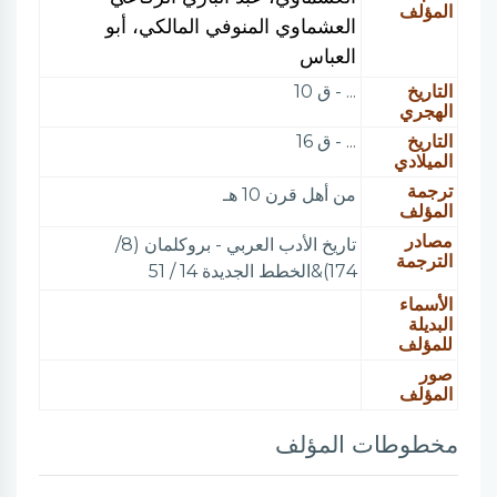
المؤلف
العشماوي المنوفي المالكي، أبو
العباس
التاريخ
... - ق 10
الهجري
التاريخ
... - ق 16
الميلادي
ترجمة
من أهل قرن 10 هـ
المؤلف
مصادر
تاريخ الأدب العربي - بروكلمان (8/
الترجمة
174)&الخطط الجديدة 14 / 51
الأسماء
البديلة
للمؤلف
صور
المؤلف
مخطوطات المؤلف