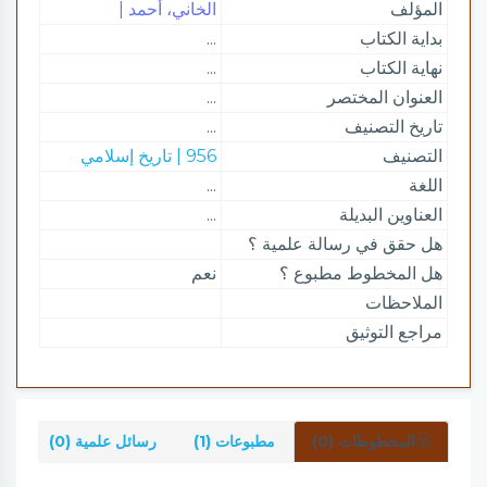
المؤلف
الخاني، أحمد |
بداية الكتاب
...
نهاية الكتاب
...
العنوان المختصر
...
تاريخ التصنيف
...
التصنيف
956 | تاريخ إسلامي
اللغة
...
العناوين البديلة
...
هل حقق في رسالة علمية ؟
هل المخطوط مطبوع ؟
نعم
الملاحظات
مراجع التوثيق
المخطوطات (0)
مطبوعات (1)
رسائل علمية (0)
شر