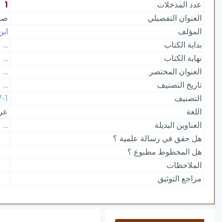
عدد المدخلات
1
العنوان التفصيلي
صدو
المؤلف
ابن
بداية الكتاب
...
نهاية الكتاب
...
العنوان المختصر
...
تاريخ التصنيف
...
التصنيف
217-1 |
اللغة
عر
العناوين البديلة
...
هل حقق في رسالة علمية ؟
هل المخطوط مطبوع ؟
الملاحظات
مراجع التوثيق