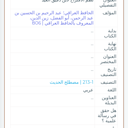
التفصيلي
المؤلف
الحافظ العراقي؛ عبد الرحيم بن الحسين بن
عبد الرحمن، أبو الفضل، زين الدين،
المعروف بالحافظ العراقي | 806
بداية
...
الكتاب
نهاية
...
الكتاب
العنوان
...
المختصر
تاريخ
...
التصنيف
التصنيف
213-1 | مصطلح الحديث
اللغة
عربي
العناوين
...
البديلة
هل حقق
في رسالة
علمية ؟