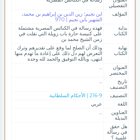
التفصيلي
المؤلف
ابن نجيم؛ زين الدين بن إبراهيم بن محمد،
الشهير بابن نجيم | 970
بداية
فهذه رسالة في الكنائس المصرية مشتملة
الكتاب
على كنيسة حارة باب زويلة التي نقلت في
زمن الشيخ محمد بن
نهاية
وذلك أن الصلح لما وقع على تقديرهم وترك
الكتاب
التعرض لهم دل ذلك على إعادة ما تهدم منها
انتهى، وبالله التوفيق والحمد لله وحده
العنوان
...
المختصر
تاريخ
...
التصنيف
التصنيف
216-9 | الأحكام السلطانية
اللغة
عربي
العناوين
...
البديلة
هل حقق
في رسالة
علمية ؟