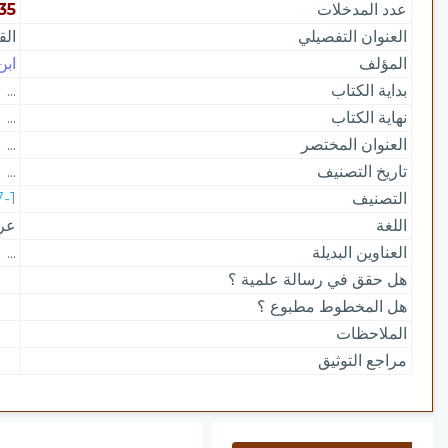
عدد المدخلات
35
العنوان التفصيلي
الق
المؤلف
ابن
بداية الكتاب
...
نهاية الكتاب
...
العنوان المختصر
...
تاريخ التصنيف
...
التصنيف
217-1 |
اللغة
عر
العناوين البديلة
...
هل حقق في رسالة علمية ؟
هل المخطوط مطبوع ؟
الملاحظات
مراجع التوثيق