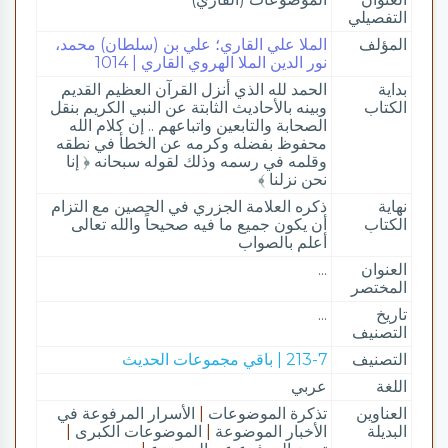
التفصيلي
المؤلف
الملا علي القاري؛ علي بن (سلطان) محمد،
نور الدين الملا الهروي القاري | 1014
بداية
الحمد لله الذي أنزل القرآن العظيم القديم
الكتاب
وبينه بالأحاديث الثابتة عن النبي الكريم بنقل
الصحابة والتابعين واتباعهم .. إن كلام الله
محفوظ بفضله وكرمه عن الخطأ في نطقه
وقلمه في رسمه وذلك لقوله سبحانه ﴿ إنا
نحن نزلنا ﴾
نهاية
ذكره العلامة الجزري في الحصين مع التزام
الكتاب
أن يكون جميع ما فيه صحيحاً والله تعالى
أعلم بالصواب
العنوان
...
المختصر
تاريخ
...
التصنيف
التصنيف
213-7 | باقي مجموعات الحديث
اللغة
عربي
العناوين
تذكرة الموضوعات
|
الأسرار المرفوعة في
البديلة
الأخبار الموضوعة
|
الموضوعات الكبرى
|