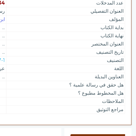
عدد المدخلات
34
العنوان التفصيلي
رسا
المؤلف
ابن
بداية الكتاب
...
نهاية الكتاب
...
العنوان المختصر
...
تاريخ التصنيف
...
التصنيف
217-1 |
اللغة
عر
العناوين البديلة
...
هل حقق في رسالة علمية ؟
هل المخطوط مطبوع ؟
الملاحظات
مراجع التوثيق