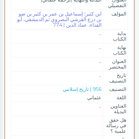
التفصيلي
المؤلف
ابن كثير؛ إسماعيل بن عمر بن كثير بن ضو
بن درع القرشي البصروي ثم الدمشقي، أبو
الفداء، عماد الدين | 774
بداية
...
الكتاب
نهاية
...
الكتاب
العنوان
...
المختصر
تاريخ
...
التصنيف
التصنيف
956 | تاريخ إسلامي
اللغة
عثماني
العناوين
...
البديلة
هل حقق
في رسالة
علمية ؟