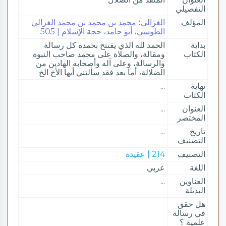
التفصيلي
المؤلف
الغزالي؛ محمد بن محمد بن محمد الغزالي
الطوسي، أبو حامد، حجة الإسلام | 505
بداية
الحمد لله الذي يفتتح بحمده كل رسالة
الكتاب
ومقالة، والصلاة على محمد صاحب النبوة
والرسالة، وعلى آله وأصحابه الهادين من
الضلالة، أما بعد فقد سألتني أيها الأخ الخ
نهاية
...
الكتاب
العنوان
...
المختصر
تاريخ
...
التصنيف
التصنيف
214 | عقيدة
اللغة
عربي
العناوين
...
البديلة
هل حقق
في رسالة
علمية ؟