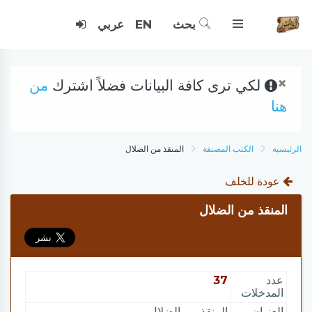
بحث
EN
عربي
×
لكي ترى كافة البيانات فضلاً اشترك
من
هنا
الرئيسية
الكتب المصنفة
المنقذ من الضلال
عودة للخلف
المنقذ من الضلال
عدد
37
المدخلات
العنوان
المنقذ من الضلال