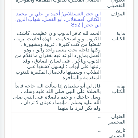
التفصيلي
المؤلف
ابن حجر العسقلاني؛ أحمد بن علي بن محمد
الكناني العسقلاني، أبو الفضل، شهاب الدين،
ابن حجر | 852
بداية
الحمد لله غافر الذنوب وإن عظمت، كاشف
الكتاب
الكروب ولو استحكمت .. فهذه أحاديث نبوية ،
تتبعتها من كتب كثيرة ، غريبة ومشهورة ،
وكلها داخلة تحت معنى واحد رائق ، وهو
العمل بما ورد الوعد فيه بغفران ما تقدّم من
الذنوب وتأخّر ، على لسان الصادق ، وقد
رتبتها على أبواب ؛ ليسهل كشفها على
الطلاب ، وسميتها بالخصال المكفرة للذنوب
المتقدمة والمتأخرة
نهاية
قال لي أبو سليمان إذا سألت الله حاجة فابدأ
الكتاب
بالصلاة على النبي صلى الله عليه وسلم ،
وسل حاجتك ، واختم بالصلاة على النبي صلى
الله عليه وسلم ، فإنهما دعوتان لا تردان ،
ولم يكن ليرد ما بينهما .
العنوان
...
المختصر
تاريخ
...
التصنيف