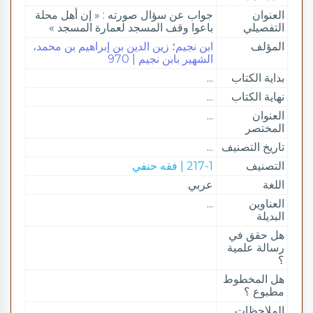
العنوان
جواب عن سؤال صورته : « إن أهل محلة
التفصيلي
باعوا وقف المسجد لعمارة المسجد »
المؤلف
ابن نجيم؛ زين الدين بن إبراهيم بن محمد،
الشهير بابن نجيم | 970
بداية الكتاب
...
نهاية الكتاب
...
العنوان
...
المختصر
تاريخ التصنيف
...
التصنيف
217-1 | فقه حنفي
اللغة
عربي
العناوين
...
البديلة
هل حقق في
رسالة علمية
؟
هل المخطوط
مطبوع ؟
الملاحظات