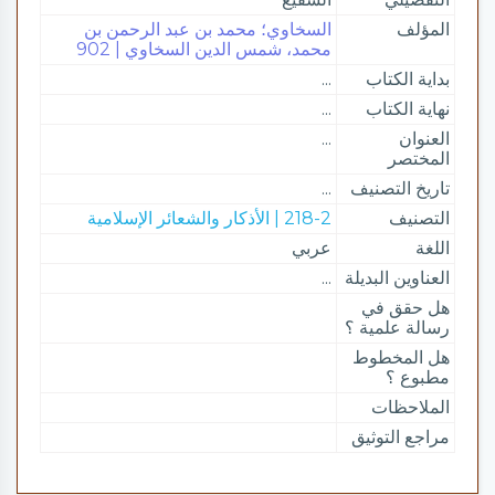
المؤلف
السخاوي؛ محمد بن عبد الرحمن بن
محمد، شمس الدين السخاوي | 902
بداية الكتاب
...
نهاية الكتاب
...
العنوان
...
المختصر
تاريخ التصنيف
...
التصنيف
218-2 | الأذكار والشعائر الإسلامية
اللغة
عربي
العناوين البديلة
...
هل حقق في
رسالة علمية ؟
هل المخطوط
مطبوع ؟
الملاحظات
مراجع التوثيق