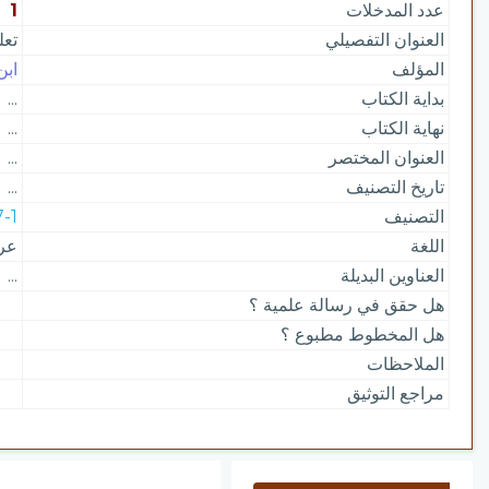
عدد المدخلات
1
العنوان التفصيلي
تعل
المؤلف
ابن
بداية الكتاب
...
نهاية الكتاب
...
العنوان المختصر
...
تاريخ التصنيف
...
التصنيف
217-1 |
اللغة
عر
العناوين البديلة
...
هل حقق في رسالة علمية ؟
هل المخطوط مطبوع ؟
الملاحظات
مراجع التوثيق