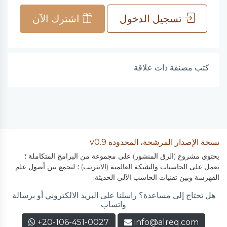
تسجيل الدخول
اشترك الآن
كتب مصنفة ذات علاقة
نسخة الإصدار المرشحة، المحدودة v0.9
يحتوي مشروع (الرق المنشور) على مجموعة من البرامج المتكاملة ؛
تعمل على الحاسبات والشبكة العالمية (الانترنت) ؛ لتجمع بين أصول علم
الفهرسة وبين تقنيات الحاسب الآلي الحديثة.
هل تحتاج إلى مساعدة؟ راسلنا على البريد الالكتروني أو برسالة
واتساب
+20-106-451-0027
info@alreq.com