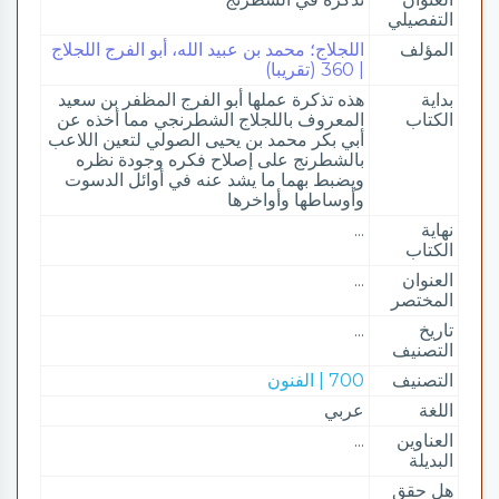
التفصيلي
المؤلف
اللجلاج؛ محمد بن عبيد الله، أبو الفرج اللجلاج
| 360 (تقريبا)
بداية
هذه تذكرة عملها أبو الفرج المظفر بن سعيد
الكتاب
المعروف باللجلاج الشطرنجي مما أخذه عن
أبي بكر محمد بن يحيى الصولي لتعين اللاعب
بالشطرنج على إصلاح فكره وجودة نظره
ويضبط بهما ما يشد عنه في أوائل الدسوت
وأوساطها وأواخرها
نهاية
...
الكتاب
العنوان
...
المختصر
تاريخ
...
التصنيف
التصنيف
700 | الفنون
اللغة
عربي
العناوين
...
البديلة
هل حقق