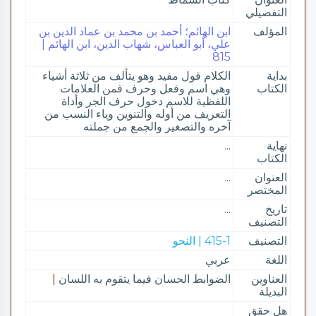
التفصيلي
المؤلف
ابن الهائم؛ أحمد بن محمد بن عماد الدين بن
علي، أبو العباس، شهاب الدين، ابن الهائم |
815
بداية
الكلام قول مفيد وهو يتألف من ثلاثة أشياء
الكتاب
وهي اسم وفعل وحرف فمن العلامات
اللفظية للاسم دخول حرف الجر وأداة
التعريف من أوله والتنوين وياء النسب من
آخره والتصغير والجمع من جملته
نهاية
...
الكتاب
العنوان
...
المختصر
تاريخ
...
التصنيف
التصنيف
415-1 | النحو
اللغة
عربي
العناوين
الضوابط الحسان فيما يتقوم به اللسان
|
البديلة
هل حقق