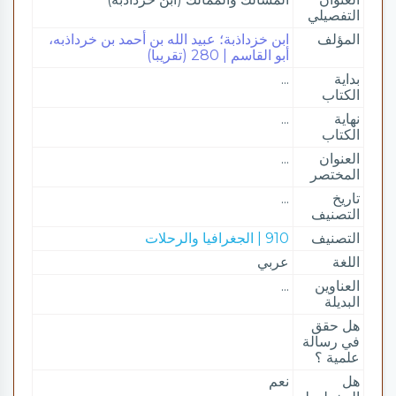
التفصيلي
المؤلف
ابن خزداذبة؛ عبيد الله بن أحمد بن خرداذبه،
أبو القاسم | 280 (تقريبا)
بداية
...
الكتاب
نهاية
...
الكتاب
العنوان
...
المختصر
تاريخ
...
التصنيف
التصنيف
910 | الجغرافيا والرحلات
اللغة
عربي
العناوين
...
البديلة
هل حقق
في رسالة
علمية ؟
هل
نعم