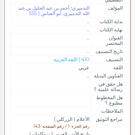
المؤلف
التدميري؛ أحمد بن عبد الجليل بن عبد
الله التدميري، أبو العباس | 555
بداية الكتاب
...
نهاية الكتاب
...
العنوان
...
المختصر
تاريخ التصنيف
...
التصنيف
410 | اللغة العربية
اللغة
عربي
العناوين البديلة
...
هل حقق في
رسالة علمية ؟
هل المخطوط
مطبوع ؟
الملاحظات
مراجع التوثيق
الأعلام ( الزركلي )
رقم الجزء: 1 / رقم الصفحة: 143
تاريخ الأدب العربي ( بروكلمان )