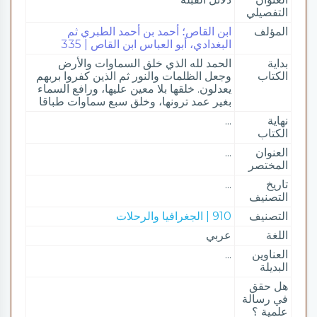
التفصيلي
المؤلف
ابن القاص؛ أحمد بن أحمد الطبري ثم
البغدادي، أبو العباس ابن القاص | 335
بداية
الحمد لله الذي خلق السماوات والأرض
الكتاب
وجعل الظلمات والنور ثم الذين كفروا بربهم
يعدلون. خلقها بلا معين عليها، ورافع السماء
بغير عمد ترونها، وخلق سبع سماوات طباقا
نهاية
...
الكتاب
العنوان
...
المختصر
تاريخ
...
التصنيف
التصنيف
910 | الجغرافيا والرحلات
اللغة
عربي
العناوين
...
البديلة
هل حقق
في رسالة
علمية ؟