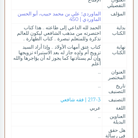
التفصيلي
المؤلف
الماوردي؛ علي بن محمد حبيب، أبو الحسن
الماوردي | 450
بداية
الحمد لله الداعي إلى طاعته .. هذا كتاب
الكتاب
اختصرته من مذهب الشافعي ليكون للعالم
تذكرة وللمتعلم تبصرة .. كتاب الطهارة ..
نهاية
كتاب عتق أمهات الأولاد .. وإذا أراد السيد
الكتاب
تزويج أم ولده جاز له بعد الاستبراء تزويجها
وإن لم يستأذنها كما يجوز له أن يؤاجرها والله
أعلم
العنوان
...
المختصر
تاريخ
...
التصنيف
التصنيف
217-3 | فقه شافعي
اللغة
عربي
العناوين
...
البديلة
هل حقق
في رسالة