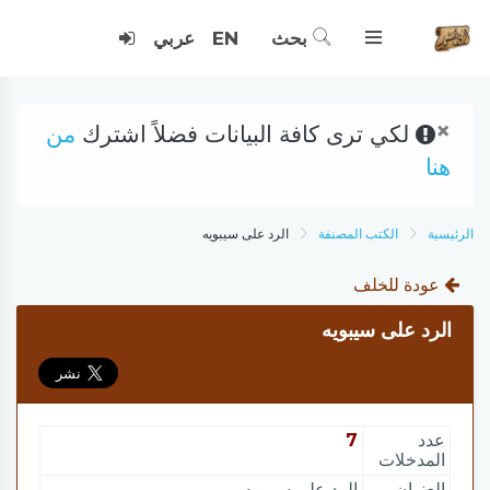
بحث
EN
عربي
×
لكي ترى كافة البيانات فضلاً اشترك
من
هنا
الرئيسية
الكتب المصنفة
الرد على سيبويه
عودة للخلف
الرد على سيبويه
عدد
7
المدخلات
العنوان
الرد على سيبويه