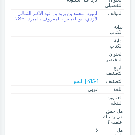
التفصيلي
المؤلف
المبرد؛ محمد بن يزيد بن عبد الأكبر الثمالي
الأزدي، أبو العباس، المعروف بالمبرد | 286
بداية
...
الكتاب
نهاية
...
الكتاب
العنوان
...
المختصر
تاريخ
...
التصنيف
التصنيف
415-1 | النحو
اللغة
عربي
العناوين
...
البديلة
هل حقق
في رسالة
علمية ؟
هل
لا