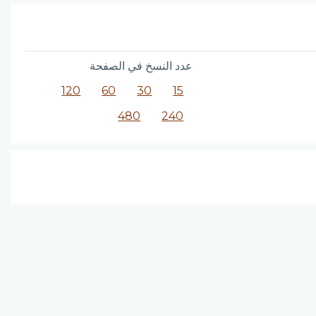
عدد النسخ في الصفحة
120
60
30
15
480
240