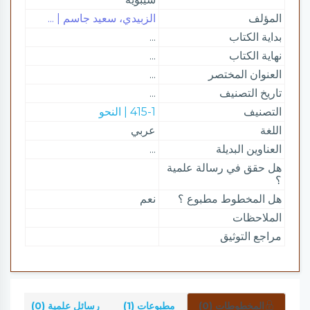
المؤلف
الزبيدي، سعيد جاسم | ...
بداية الكتاب
...
نهاية الكتاب
...
العنوان المختصر
...
تاريخ التصنيف
...
التصنيف
415-1 | النحو
اللغة
عربي
العناوين البديلة
...
هل حقق في رسالة علمية
؟
هل المخطوط مطبوع ؟
نعم
الملاحظات
مراجع التوثيق
المخطوطات (0)
مطبوعات (1)
رسائل علمية (0)
شر