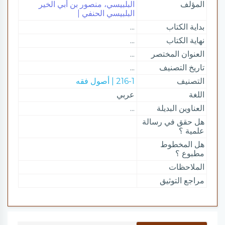
المؤلف
البلبيسي، منصور بن أبي الخير
البلبيسي الحنفي |
بداية الكتاب
...
نهاية الكتاب
...
العنوان المختصر
...
تاريخ التصنيف
...
التصنيف
216-1 | أصول فقه
اللغة
عربي
العناوين البديلة
...
هل حقق في رسالة
علمية ؟
هل المخطوط
مطبوع ؟
الملاحظات
مراجع التوثيق