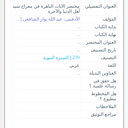
العنوان التفصيلي
مختصر الآيات الباهرة في معراج سيد
أهل الدنيا والآخرة
المؤلف
الأدفينى، عبد الله نوار الشافعى | ...
بداية الكتاب
...
نهاية الكتاب
...
العنوان المختصر
...
تاريخ التصنيف
...
التصنيف
219 | السيرة النبوية
اللغة
عربي
العناوين البديلة
...
هل حقق في
رسالة علمية ؟
هل المخطوط
مطبوع ؟
الملاحظات
مراجع التوثيق