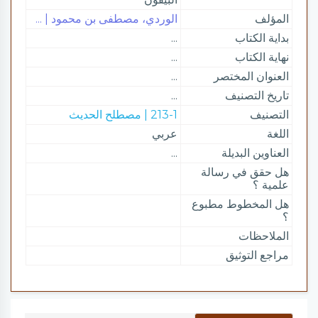
المؤلف
الوردي، مصطفى بن محمود | ...
بداية الكتاب
...
نهاية الكتاب
...
العنوان المختصر
...
تاريخ التصنيف
...
التصنيف
213-1 | مصطلح الحديث
اللغة
عربي
العناوين البديلة
...
هل حقق في رسالة
علمية ؟
هل المخطوط مطبوع
؟
الملاحظات
مراجع التوثيق