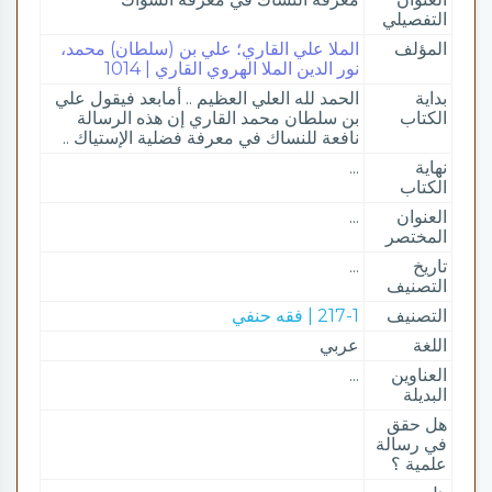
التفصيلي
المؤلف
الملا علي القاري؛ علي بن (سلطان) محمد،
نور الدين الملا الهروي القاري | 1014
بداية
الحمد لله العلي العظيم .. أمابعد فيقول علي
الكتاب
بن سلطان محمد القاري إن هذه الرسالة
نافعة للنساك في معرفة فضلية الإستياك ..
نهاية
...
الكتاب
العنوان
...
المختصر
تاريخ
...
التصنيف
التصنيف
217-1 | فقه حنفي
اللغة
عربي
العناوين
...
البديلة
هل حقق
في رسالة
علمية ؟