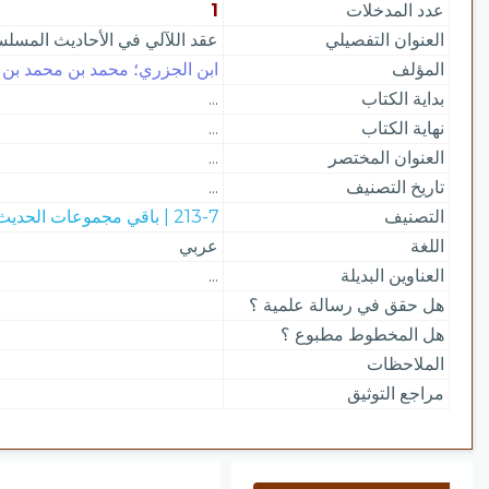
عدد المدخلات
1
العنوان التفصيلي
عقد اللآلي في الأحاديث المسلس
المؤلف
ابن الجزري؛ محمد بن محمد بن م
بداية الكتاب
...
نهاية الكتاب
...
العنوان المختصر
...
تاريخ التصنيف
...
التصنيف
213-7 | باقي مجموعات الحديث
اللغة
عربي
العناوين البديلة
...
هل حقق في رسالة علمية ؟
هل المخطوط مطبوع ؟
الملاحظات
مراجع التوثيق