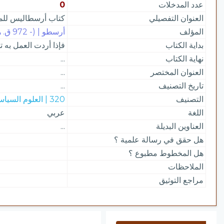
عدد المدخلات
0
العنوان التفصيلي
كتاب أرسطاليس للمل
المؤلف
أرسطو | (- 972 ق. هـ )
بداية الكتاب
فإذا أردت العمل به
نهاية الكتاب
...
العنوان المختصر
...
تاريخ التصنيف
...
التصنيف
320 | العلوم السياسية
اللغة
عربي
العناوين البديلة
...
هل حقق في رسالة علمية ؟
هل المخطوط مطبوع ؟
الملاحظات
مراجع التوثيق