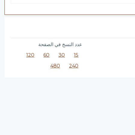
عدد النسخ في الصفحة
120
60
30
15
480
240