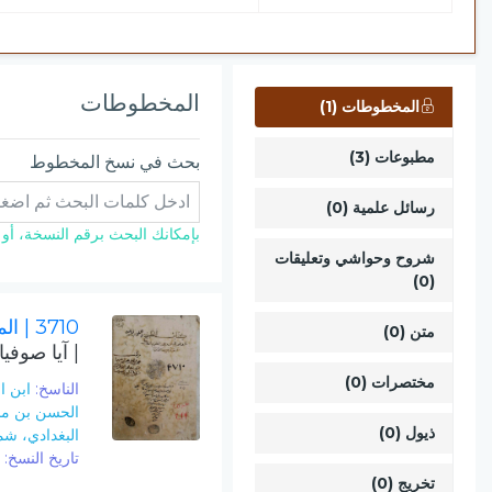
المخطوطات
المخطوطات (1)
مطبوعات (3)
بحث في نسخ المخطوط
رسائل علمية (0)
بإمكانك البحث برقم النسخة، أو ال
شروح وحواشي وتعليقات
(0)
3710
| ال
متن (0)
| آيا صوفيا
مختصرات (0)
الناسخ:
ابن ا
الحسن بن مح
ذيول (0)
البغدادي، ش
تاريخ النسخ:
623
تخريج (0)