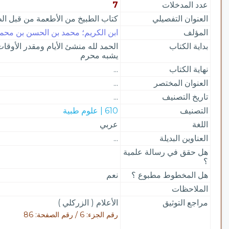
عدد المدخلات
7
العنوان التفصيلي
كتاب الطبيخ من الأطعمة من قبل ا
المؤلف
ابن الكريم؛ محمد بن الحسن بن محمد ب
بداية الكتاب
الحمد لله منشئ الأيام ومقدر الأوقات
يشبه محرم
نهاية الكتاب
...
العنوان المختصر
...
تاريخ التصنيف
...
التصنيف
610 | علوم طبية
اللغة
عربي
العناوين البديلة
...
هل حقق في رسالة علمية
؟
هل المخطوط مطبوع ؟
نعم
الملاحظات
مراجع التوثيق
الأعلام ( الزركلي )
رقم الجزء: 6 / رقم الصفحة: 86