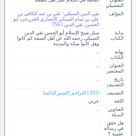
التفصيلي
المؤلف
تقي الدين السبكي؛ علي بن عبد الكافي بن
علي بن تمام السبكي الأنصاري الخزرجي، أبو
الحسن، تقي الدين | 756
بداية
سئل شيخ الإسلام أبو الحسن تقي الدين
الكتاب
السبكي رحمه الله عن أهل الصفة كم كانوا
وهل كانوا بمكة والمدينة
نهاية
...
الكتاب
العنوان
...
المختصر
تاريخ
...
التصنيف
التصنيف
920 | التراجم (السير الذاتية)
اللغة
عربي
العناوين
...
البديلة
هل حقق
في رسالة
علمية ؟