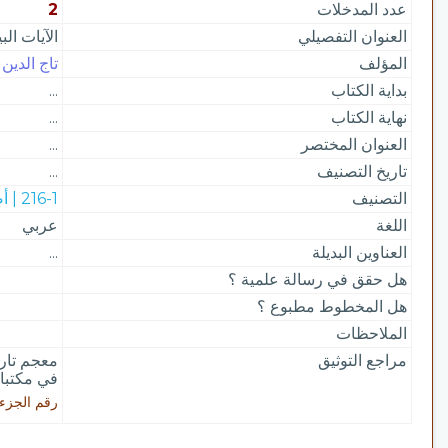
عدد المدخلات
2
العنوان التفصيلي
الآيات الب
المؤلف
تاج الدين
بداية الكتاب
...
نهاية الكتاب
...
العنوان المختصر
...
تاريخ التصنيف
...
التصنيف
216-1 | أصول فقه
اللغة
عربي
العناوين البديلة
...
هل حقق في رسالة علمية ؟
هل المخطوط مطبوع ؟
الملاحظات
مراجع التوثيق
معجم تاري
في مكتبات
رقم الجزء: 3 / رقم الصفحة: 4