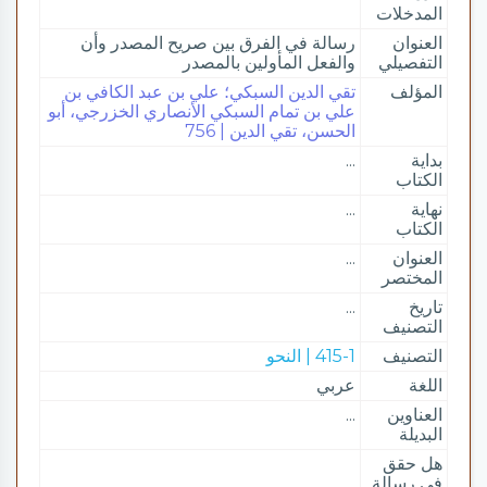
المدخلات
العنوان
رسالة في الفرق بين صريح المصدر وأن
التفصيلي
والفعل المأولين بالمصدر
المؤلف
تقي الدين السبكي؛ علي بن عبد الكافي بن
علي بن تمام السبكي الأنصاري الخزرجي، أبو
الحسن، تقي الدين | 756
بداية
...
الكتاب
نهاية
...
الكتاب
العنوان
...
المختصر
تاريخ
...
التصنيف
التصنيف
415-1 | النحو
اللغة
عربي
العناوين
...
البديلة
هل حقق
في رسالة