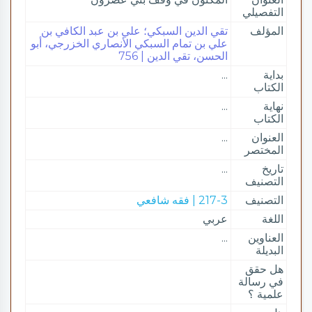
التفصيلي
المؤلف
تقي الدين السبكي؛ علي بن عبد الكافي بن
علي بن تمام السبكي الأنصاري الخزرجي، أبو
الحسن، تقي الدين | 756
بداية
...
الكتاب
نهاية
...
الكتاب
العنوان
...
المختصر
تاريخ
...
التصنيف
التصنيف
217-3 | فقه شافعي
اللغة
عربي
العناوين
...
البديلة
هل حقق
في رسالة
علمية ؟