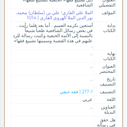
التفصيلي
الشافعية
المؤلف
الملا علي القاري؛ علي بن (سلطان) محمد،
نور الدين الملا الهروي القاري | 1014
بداية
أستعين بكرمه العميم .. أما بعد فلما رأيت ..
الكتاب
في بعض رسائل الشافعية طعناً شنيعاً
بالنسبة إلى الأئمة الحنفية وكتبت رسالة للرد
عليهم في هذه القضية وسميتها تشييع فقهاء
..
نهاية
...
الكتاب
العنوان
...
المختصر
تاريخ
...
التصنيف
التصنيف
217-1 | فقه حنفي
اللغة
عربي
العناوين
...
البديلة
هل حقق
في رسالة