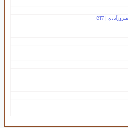
زآبادي | 817