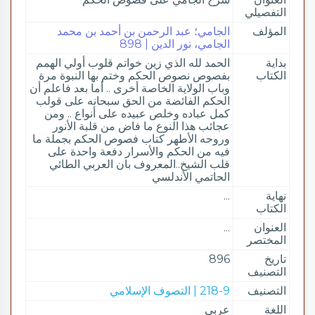
التفصيلي
المؤلف
الجامي؛ عبد الرحمن بن أحمد بن محمد
الجامي، نور الدين | 898
بداية
الحمد لله الذي زين خواتم قلوب أولي الهمم
الكتاب
بفصوص نصوص الحكم وختم بها النبوة مرة
وباب الولاية الخاصة أخرى .. أما بعد فاعلم أن
الحكم الفائضة من الحق سبحانه على قولب
كمل عباده وخلص عبيده على أنواع .. ومن
عجائب هذا النوع ما فاض من قلبة الأنور
وروحه الأطهر كتاب فصوص الحكم بجملة ما
فيه من الحكم والأسرار دفعة واحدة على
قلب الشيخ..المعروف بان العربي الطائي
الحاتمي الأندلسي
نهاية
...
الكتاب
العنوان
...
المختصر
تاريخ
896
التصنيف
التصنيف
218-9 | التصوف الإسلامي
اللغة
عربي