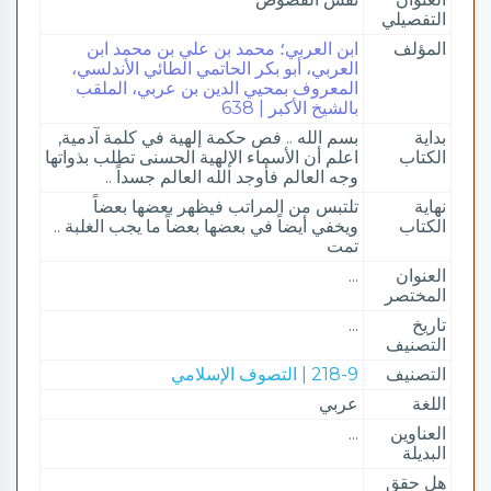
التفصيلي
المؤلف
ابن العربي؛ محمد بن علي بن محمد ابن
العربي، أبو بكر الحاتمي الطائي الأندلسي،
المعروف بمحيي الدين بن عربي، الملقب
بالشيخ الأكبر | 638
بداية
بسم الله .. فص حكمة إلهية في كلمة آدمية,
الكتاب
اعلم أن الأسماء الإلهية الحسنى تطلب بذواتها
وجه العالم فأوجد الله العالم جسداً ..
نهاية
تلتبس من المراتب فيظهر بعضها بعضاً
الكتاب
ويخفي أيضاً في بعضها بعضاً ما يجب الغلبة ..
تمت
العنوان
...
المختصر
تاريخ
...
التصنيف
التصنيف
218-9 | التصوف الإسلامي
اللغة
عربي
العناوين
...
البديلة
هل حقق