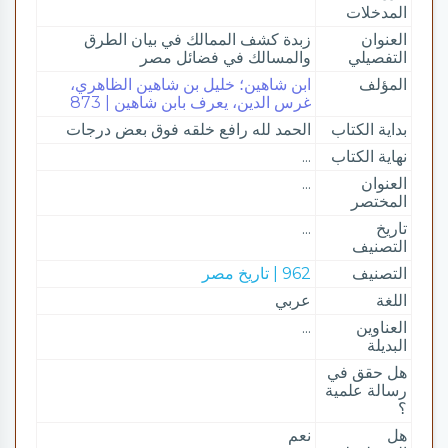
المدخلات
العنوان
زبدة كشف الممالك في بيان الطرق
التفصيلي
والمسالك في فضائل مصر
المؤلف
ابن شاهين؛ خليل بن شاهين الظاهري،
غرس الدين، يعرف بابن شاهين | 873
بداية الكتاب
الحمد لله رافع خلقه فوق بعض درجات
نهاية الكتاب
...
العنوان
...
المختصر
تاريخ
...
التصنيف
التصنيف
962 | تاريخ مصر
اللغة
عربي
العناوين
...
البديلة
هل حقق في
رسالة علمية
؟
هل
نعم