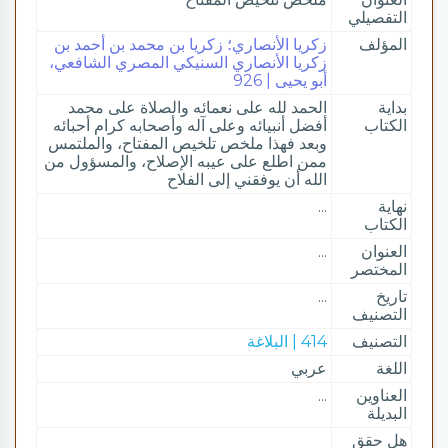
التفصيلي
المؤلف
زكريا الأنصاري؛ زكريا بن محمد بن أحمد بن
زكريا الأنصاري السنيكي المصري الشافعي،
أبو يحيى | 926
بداية
الحمد لله على نعمائه والصلاة على محمد
الكتاب
أفضل أنبيائه وعلى آله وأصحابه كرام أحبائه
وبعد فهذا ملخص تلخيص المفتاح، والملتمس
ممن اطلع على عيبه الإصلاح، والمسؤول من
الله أن يوفقني إلى الفلاح
نهاية
...
الكتاب
العنوان
...
المختصر
تاريخ
...
التصنيف
التصنيف
414 | البلاغة
اللغة
عربي
العناوين
...
البديلة
هل حقق