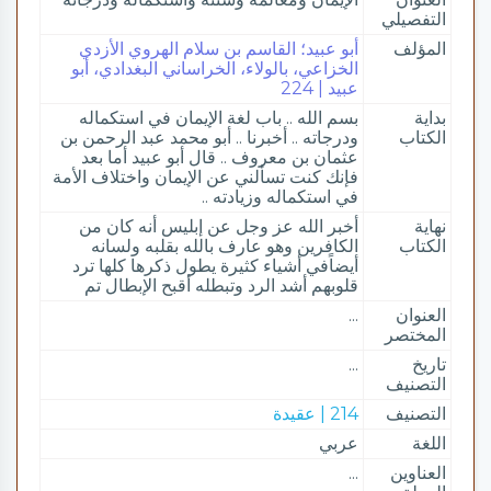
التفصيلي
المؤلف
أبو عبيد؛ القاسم بن سلام الهروي الأزدي
الخزاعي، بالولاء، الخراساني البغدادي، أبو
عبيد | 224
بداية
بسم الله .. باب لغة الإيمان في استكماله
الكتاب
ودرجاته .. أخبرنا .. أبو محمد عبد الرحمن بن
عثمان بن معروف .. قال أبو عبيد أما بعد
فإنك كنت تسألني عن الإيمان واختلاف الأمة
في استكماله وزيادته ..
نهاية
أخبر الله عز وجل عن إبليس أنه كان من
الكتاب
الكافرين وهو عارف بالله بقلبه ولسانه
أيضاًفي أشياء كثيرة يطول ذكرها كلها ترد
قلوبهم أشد الرد وتبطله أقبح الإبطال تم
العنوان
...
المختصر
تاريخ
...
التصنيف
التصنيف
214 | عقيدة
اللغة
عربي
العناوين
...