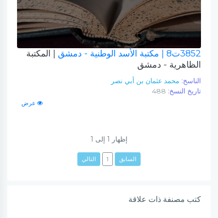
3852ت8
| مكتبة الأسد الوطنية - دمشق
| المكتبة
الظاهرية - دمشق
الناسخ:
محمد عثمان بن أبي نصر
تاريخ النسخ:
488
عرض
إظهار
1
إلى
1
السابق
1
التالي
كتب مصنفة ذات علاقة